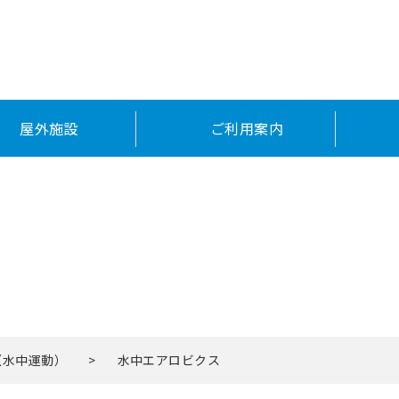
屋外施設
ご利用案内
教室案内
（水中運動）
>
水中エアロビクス