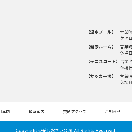
【温水プール】
営業時間
休場
【健康ルーム】
営業時間
休場
【テニスコート】
営業時間
休場
【サッカー場】
営業時間
休場
用案内
教室案内
交通アクセス
お知らせ
Copyright ©光しおさい公園. All Rights Reserved.