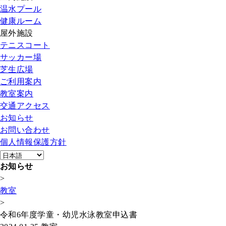
温水プール
健康ルーム
屋外施設
テニスコート
サッカー場
芝生広場
ご利用案内
教室案内
交通アクセス
お知らせ
お問い合わせ
個人情報保護方針
お知らせ
>
教室
>
令和6年度学童・幼児水泳教室申込書